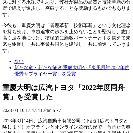
スに対する承認でもあり、弊社が製品の品質と技術革新の分
野で絶えず進歩し、突破することを奨励するものでもありま
す。
今後も、重慶大明は「管理革新、技術革新」という文化理念
を持ち続け、卓越追求の歩みを止めないことを堅持し、志は
高く足を地につけ、積極的に顧客パートナーと手を携えて未
来を駆働し、共に事業共同体を建設し、共に前進していきま
す。
ない
新たな道・新たな征途 重慶大明が「東風風神2022年度
優秀サプライヤー賞」を受賞
重慶大明は広汽トヨタ「2022年度同舟
賞」を受賞した
2023-03-16 17:47:43
admin
77
2023年3月14日、広汽自動車有限公司（下記は広汽トヨタと
略します）オフラインとオンライン並行の形で「菁菁たる春