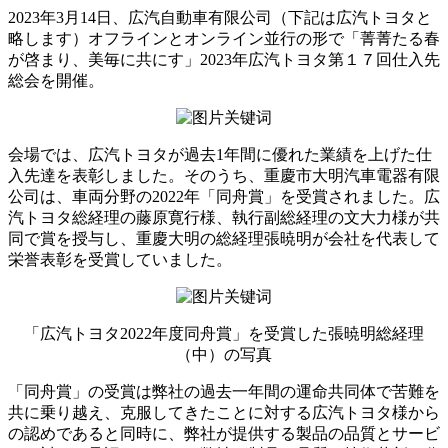
2023年3月14日、広汽自動車有限公司（下記は広汽トヨタと
略します）オフラインとオンライン並行の形で「菁菁たる春
が啓まり、美毎に共にす」2023年広汽トヨタ第１７回仕入先
総会を開催。
会場では、広汽トヨタが過去1年間に優れた業績を上げた仕
入先達を表彰しました。そのうち、重慶市大明汽車電器有限
公司は、車両分野の2022年「同舟賞」を受賞されました。広
汽トヨタ総経理の藤原寛行様、執行副総経理の文大力様が共
同で賞を授与し、重慶大明の総経理張暁明が会社を代表して
栄誉表彰を受賞していました。
「広汽トヨタ2022年度同舟賞」を受賞した張暁明総経理
（中）の写真
「同舟賞」の受賞は弊社の過去一年間の運命共同体で苦難を
共に乗り越え、克服してきたことに対する広汽トヨタ様から
の認めであると同時に、弊社が提供する製品の品質とサービ