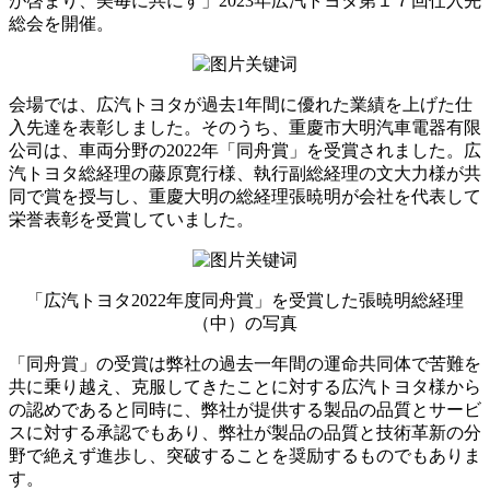
が啓まり、美毎に共にす」2023年広汽トヨタ第１７回仕入先
総会を開催。
会場では、広汽トヨタが過去1年間に優れた業績を上げた仕
入先達を表彰しました。そのうち、重慶市大明汽車電器有限
公司は、車両分野の2022年「同舟賞」を受賞されました。広
汽トヨタ総経理の藤原寛行様、執行副総経理の文大力様が共
同で賞を授与し、重慶大明の総経理張暁明が会社を代表して
栄誉表彰を受賞していました。
「広汽トヨタ2022年度同舟賞」を受賞した張暁明総経理
（中）の写真
「同舟賞」の受賞は弊社の過去一年間の運命共同体で苦難を
共に乗り越え、克服してきたことに対する広汽トヨタ様から
の認めであると同時に、弊社が提供する製品の品質とサービ
スに対する承認でもあり、弊社が製品の品質と技術革新の分
野で絶えず進歩し、突破することを奨励するものでもありま
す。