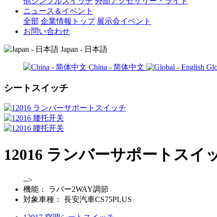
他シンプルスイッチ
外部アクセサリー・ライト
ニュース＆イベント
全部
企業情報トップ
展示会イベント
お問い合わせ
Japan - 日本語
China - 简体中文
Glo
シートスイッチ
12016 ランバーサポートスイ
-->
機能：
ラバー2WAY調節
対象車種：
長安汽車CS75PLUS