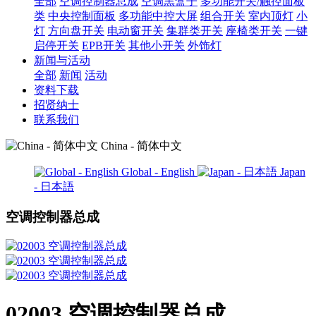
全部
空调控制器总成
空调黑盒子
多功能开关/触控面板
类
中央控制面板
多功能中控大屏
组合开关
室内顶灯
小
灯
方向盘开关
电动窗开关
集群类开关
座椅类开关
一键
启停开关
EPB开关
其他小开关
外饰灯
新闻与活动
全部
新闻
活动
资料下载
招贤纳士
联系我们
China - 简体中文
Global - English
Japan
- 日本語
空调控制器总成
02003 空调控制器总成