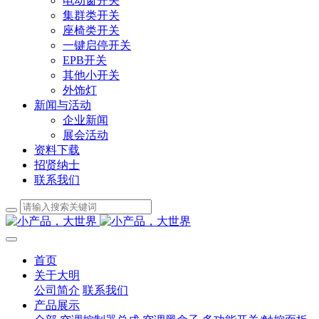
电动窗开关
集群类开关
座椅类开关
一键启停开关
EPB开关
其他小开关
外饰灯
新闻与活动
企业新闻
展会活动
资料下载
招贤纳士
联系我们
首页
关于大明
公司简介
联系我们
产品展示