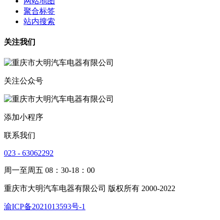
网站地图
聚合标签
站内搜索
关注我们
关注公众号
添加小程序
联系我们
023 - 63062292
周一至周五 08：30-18：00
重庆市大明汽车电器有限公司 版权所有 2000-2022
渝ICP备2021013593号-1