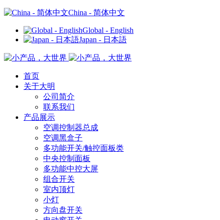
China - 简体中文
Global - English
Japan - 日本語
首页
关于大明
公司简介
联系我们
产品展示
空调控制器总成
空调黑盒子
多功能开关/触控面板类
中央控制面板
多功能中控大屏
组合开关
室内顶灯
小灯
方向盘开关