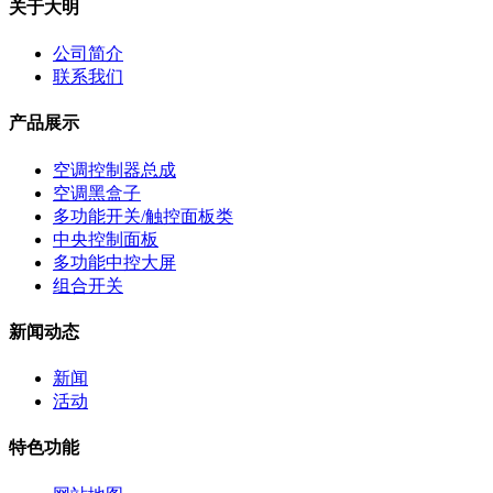
关于大明
公司简介
联系我们
产品展示
空调控制器总成
空调黑盒子
多功能开关/触控面板类
中央控制面板
多功能中控大屏
组合开关
新闻动态
新闻
活动
特色功能