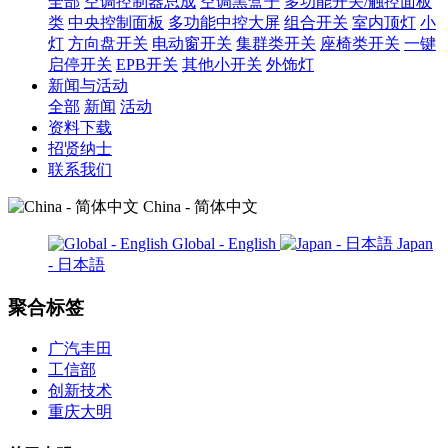
全部
空调控制器总成
空调黑盒子
多功能开关/触控面板
类
中央控制面板
多功能中控大屏
组合开关
室内顶灯
小
灯
方向盘开关
电动窗开关
集群类开关
座椅类开关
一键
启停开关
EPB开关
其他小开关
外饰灯
新闻与活动
全部
新闻
活动
资料下载
招贤纳士
联系我们
China - 简体中文
Global - English
Japan
- 日本語
聚合标签
广汽丰田
工信部
创新技术
重庆大明