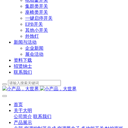
电动窗开关
集群类开关
座椅类开关
一键启停开关
EPB开关
其他小开关
外饰灯
新闻与活动
企业新闻
展会活动
资料下载
招贤纳士
联系我们
首页
关于大明
公司简介
联系我们
产品展示