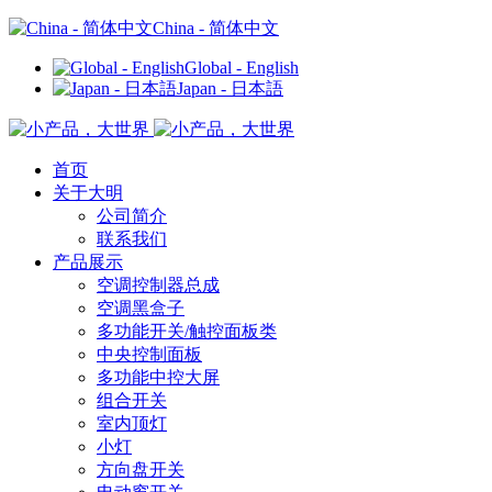
China - 简体中文
Global - English
Japan - 日本語
首页
关于大明
公司简介
联系我们
产品展示
空调控制器总成
空调黑盒子
多功能开关/触控面板类
中央控制面板
多功能中控大屏
组合开关
室内顶灯
小灯
方向盘开关