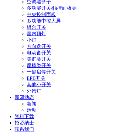
空调黑盒子
多功能开关/触控面板类
中央控制面板
多功能中控大屏
组合开关
室内顶灯
小灯
方向盘开关
电动窗开关
集群类开关
座椅类开关
一键启停开关
EPB开关
其他小开关
外饰灯
新闻动态
新闻
活动
资料下载
招贤纳士
联系我们