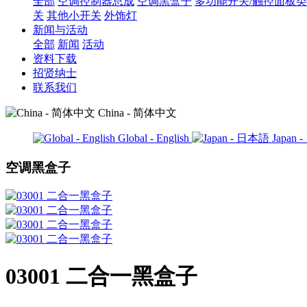
全部
空调控制器总成
空调黑盒子
多功能开关/触控面板类
关
其他小开关
外饰灯
新闻与活动
全部
新闻
活动
资料下载
招贤纳士
联系我们
China - 简体中文
Global - English
Japan
空调黑盒子
03001 二合一黑盒子