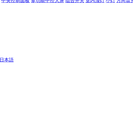
中央控制面板
多功能中控大屏
组合开关
室内顶灯
小灯
方向盘
 - 日本語