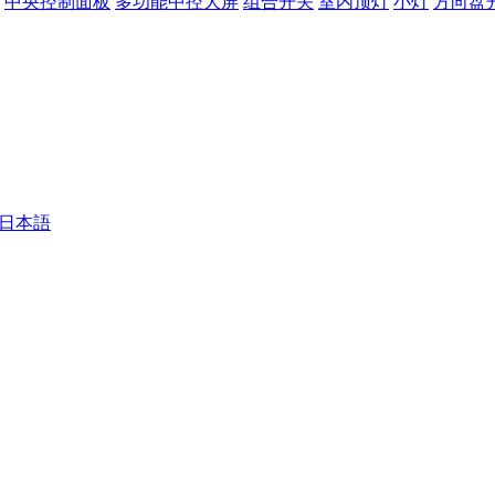
中央控制面板
多功能中控大屏
组合开关
室内顶灯
小灯
方向盘
 - 日本語