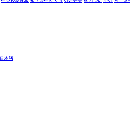
中央控制面板
多功能中控大屏
组合开关
室内顶灯
小灯
方向盘
 - 日本語