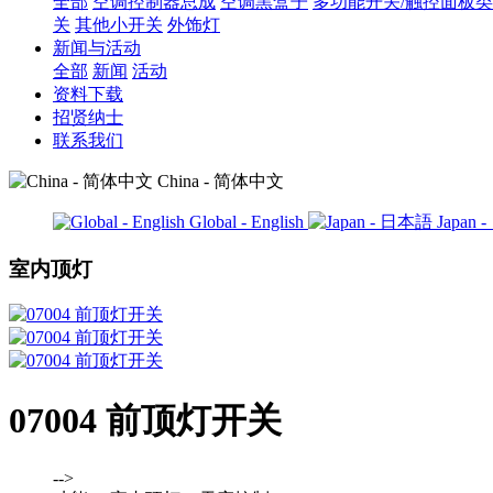
全部
空调控制器总成
空调黑盒子
多功能开关/触控面板类
关
其他小开关
外饰灯
新闻与活动
全部
新闻
活动
资料下载
招贤纳士
联系我们
China - 简体中文
Global - English
Japan
室内顶灯
07004 前顶灯开关
-->