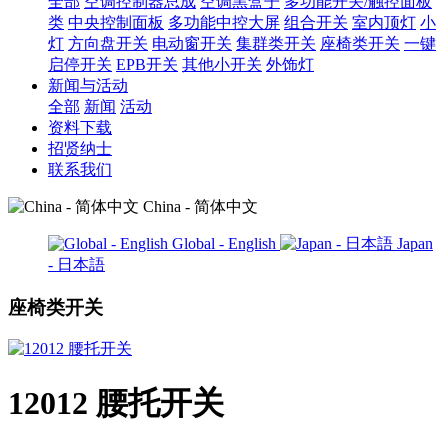
全部
空调控制器总成
空调黑盒子
多功能开关/触控面板
类
中央控制面板
多功能中控大屏
组合开关
室内顶灯
小
灯
方向盘开关
电动窗开关
集群类开关
座椅类开关
一键
启停开关
EPB开关
其他小开关
外饰灯
新闻与活动
全部
新闻
活动
资料下载
招贤纳士
联系我们
China - 简体中文
Global - English
Japan
- 日本語
座椅类开关
12012 腰托开关